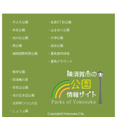
・不入斗公園
・佐原2丁目公園
・衣笠公園
・はまゆう公園
・光の丘公園
・大津公園
・西公園
・追浜公園
・湘南国際村西公園
・夏島都市緑地
・夏島グラウンド
・根岸公園
・田浦梅の里
・衣笠山公園
・光の丘水辺公園
・太田和つつじの丘
・しょうぶ園
Copyright©Yokosuka City.